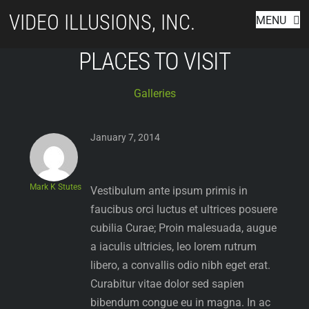
Skip
VIDEO ILLUSIONS, INC.
MENU
to
content
PLACES TO VISIT
Galleries
January 7, 2014
Mark K Stutes
Vestibulum ante ipsum primis in
faucibus orci luctus et ultrices posuere
cubilia Curae; Proin malesuada, augue
a iaculis ultricies, leo lorem rutrum
libero, a convallis odio nibh eget erat.
Curabitur vitae dolor sed sapien
bibendum congue eu in magna. In ac